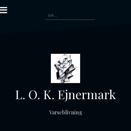
Gå
till
Sök
innehåll
efter:
L. O. K. Ejnermark
Varseblivning