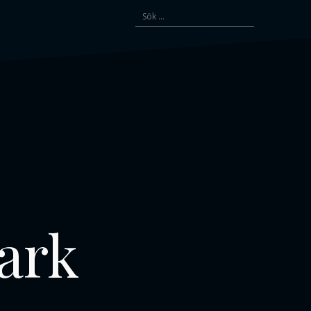
Sök
efter:
mark