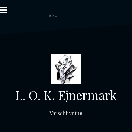
Gå
till
Sök
innehåll
efter:
L. O. K. Ejnermark
Varseblivning