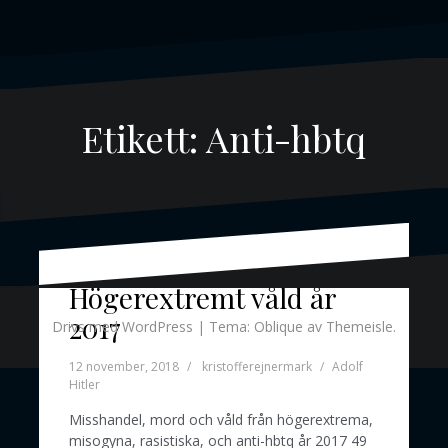
Etikett:
Anti-hbtq
Högerextremt våld år
2017
Drivs med WordPress
|
Tema:
Oblique
av Themeisle.
12 november, 2018
kristofferejnermark
Adolf
Hitler
Misshandel, mord och våld från högerextrema,
misogyna, rasistiska, och anti-hbtq år 2017 49