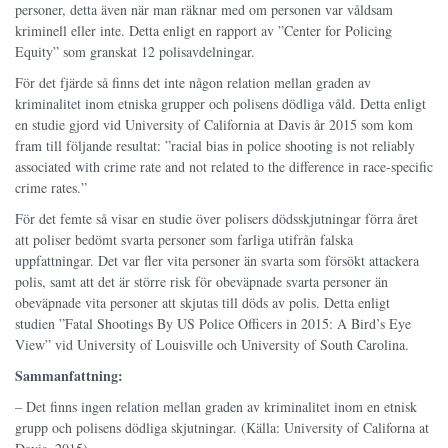
personer, detta även när man räknar med om personen var våldsam
kriminell eller inte. Detta enligt en rapport av ”Center for Policing
Equity” som granskat 12 polisavdelningar.
För det fjärde så finns det inte någon relation mellan graden av
kriminalitet inom etniska grupper och polisens dödliga våld. Detta enligt
en studie gjord vid University of California at Davis år 2015 som kom
fram till följande resultat: ”racial bias in police shooting is not reliably
associated with crime rate and not related to the difference in race-specific
crime rates.”
För det femte så visar en studie över polisers dödsskjutningar förra året
att poliser bedömt svarta personer som farliga utifrån falska
uppfattningar. Det var fler vita personer än svarta som försökt attackera
polis, samt att det är större risk för obeväpnade svarta personer än
obeväpnade vita personer att skjutas till döds av polis. Detta enligt
studien ”Fatal Shootings By US Police Officers in 2015: A Bird’s Eye
View” vid University of Louisville och University of South Carolina.
Sammanfattning:
– Det finns ingen relation mellan graden av kriminalitet inom en etnisk
grupp och polisens dödliga skjutningar. (Källa: University of Californa at