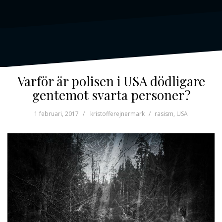
Varför är polisen i USA dödligare
gentemot svarta personer?
1 februari, 2017
kristofferejnermark
rasism
,
USA