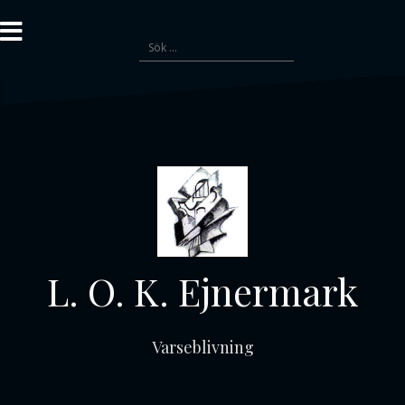
Gå
till
Sök
innehåll
efter:
L. O. K. Ejnermark
Varseblivning