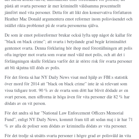
påstå att svarta personer är mer kriminellt våldsamma procentuellt
jämfört med vita personer. Detta för att likt den konservativa författaren
Heather Mac Donald argumentera emot reformer inom polisväsendet och
istället rikta problemet på de svarta personerna själva.
De som är emot polisreformer brukar också lyfta upp något de kallar för
”black on black crime”; att svarta i betydande grad begår kriminalitet
gentemot svarta. Denna förklaring hör ihop med föreställningen att polis
ofta ingriper mot svarta som svarar med våld mot polis, och att det i
förlängningen skulle förklara varför det är större risk för svarta personer
att bli skjutna till döds av polis.
För det första så har NY Daily News visat med hjälp av FBI:s statistik
över mord för 2014 att ”black on black crime” inte är så relevant som
vissa tidigare trott. 90 % av de svarta som dött har blivit dödade av en
svart person, men siffrorna är höga även för vita personer där 82 % har
dödats av en vit person.
För det andra så har ”National Law Enforcement Officers Memorial
Fund”, enligt NY Daily News, kommit fram till att sedan maj i år har 71
% av alla de poliser som dödats av kriminella dödats av vita personer.
För det tredje så utsätts svarta personer i högre grad av polisvåld än vita