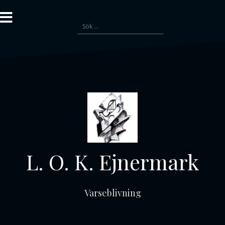
Gå
till
Sök
innehåll
efter:
L. O. K. Ejnermark
Varseblivning