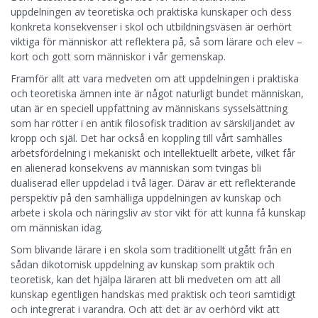
uppdelningen av teoretiska och praktiska kunskaper och dess
konkreta konsekvenser i skol och utbildningsväsen är oerhört
viktiga för människor att reflektera på, så som lärare och elev –
kort och gott som människor i vår gemenskap.
Framför allt att vara medveten om att uppdelningen i praktiska
och teoretiska ämnen inte är något naturligt bundet människan,
utan är en speciell uppfattning av människans sysselsättning
som har rötter i en antik filosofisk tradition av särskiljandet av
kropp och själ. Det har också en koppling till vårt samhälles
arbetsfördelning i mekaniskt och intellektuellt arbete, vilket får
en alienerad konsekvens av människan som tvingas bli
dualiserad eller uppdelad i två läger. Därav är ett reflekterande
perspektiv på den samhälliga uppdelningen av kunskap och
arbete i skola och näringsliv av stor vikt för att kunna få kunskap
om människan idag.
Som blivande lärare i en skola som traditionellt utgått från en
sådan dikotomisk uppdelning av kunskap som praktik och
teoretisk, kan det hjälpa läraren att bli medveten om att all
kunskap egentligen handskas med praktisk och teori samtidigt
och integrerat i varandra. Och att det är av oerhörd vikt att