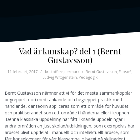
Vad är kunskap? del 1 (Bernt
Gustavsson)
11 februari, 2017
kristofferejnermark
Bernt Gustavsson
,
Filosofi
,
Ludvig Wittgenstein
,
Pedagogik
Bernt Gustavsson nämner att vi för det mesta sammankopplar
begreppet teori med tänkande och begreppet praktik med
handlande, där teorin appliceras som ett område för huvudet
och praktiserandet som ett område i händerna eller i kroppen
.Denna klassiska uppdelning har fått liknande uppdelningar i
andra områden än just skolan/utbildningen, som exempelvis har
arbetet blivit uppdelat i manuellt och intellektuellt arbete, som
fått konsekvenser får vårt klassamhälle byggt på skillnader i