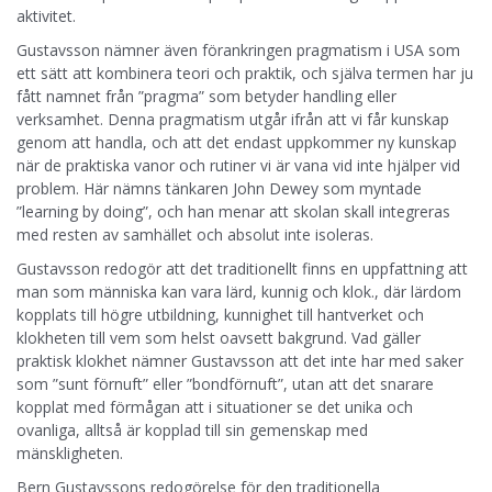
aktivitet.
Gustavsson nämner även förankringen pragmatism i USA som
ett sätt att kombinera teori och praktik, och själva termen har ju
fått namnet från ”pragma” som betyder handling eller
verksamhet. Denna pragmatism utgår ifrån att vi får kunskap
genom att handla, och att det endast uppkommer ny kunskap
när de praktiska vanor och rutiner vi är vana vid inte hjälper vid
problem. Här nämns tänkaren John Dewey som myntade
”learning by doing”, och han menar att skolan skall integreras
med resten av samhället och absolut inte isoleras.
Gustavsson redogör att det traditionellt finns en uppfattning att
man som människa kan vara lärd, kunnig och klok., där lärdom
kopplats till högre utbildning, kunnighet till hantverket och
klokheten till vem som helst oavsett bakgrund. Vad gäller
praktisk klokhet nämner Gustavsson att det inte har med saker
som ”sunt förnuft” eller ”bondförnuft”, utan att det snarare
kopplat med förmågan att i situationer se det unika och
ovanliga, alltså är kopplad till sin gemenskap med
mänskligheten.
Bern Gustavssons redogörelse för den traditionella