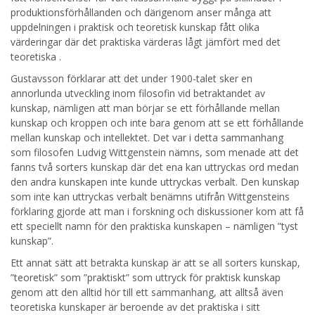
produktionsförhållanden och därigenom anser många att
uppdelningen i praktisk och teoretisk kunskap fått olika
värderingar där det praktiska värderas lågt jämfört med det
teoretiska .
Gustavsson förklarar att det under 1900-talet sker en
annorlunda utveckling inom filosofin vid betraktandet av
kunskap, nämligen att man börjar se ett förhållande mellan
kunskap och kroppen och inte bara genom att se ett förhållande
mellan kunskap och intellektet. Det var i detta sammanhang
som filosofen Ludvig Wittgenstein nämns, som menade att det
fanns två sorters kunskap där det ena kan uttryckas ord medan
den andra kunskapen inte kunde uttryckas verbalt. Den kunskap
som inte kan uttryckas verbalt benämns utifrån Wittgensteins
förklaring gjorde att man i forskning och diskussioner kom att få
ett speciellt namn för den praktiska kunskapen – nämligen ”tyst
kunskap”.
Ett annat sätt att betrakta kunskap är att se all sorters kunskap,
”teoretisk” som ”praktiskt” som uttryck för praktisk kunskap
genom att den alltid hör till ett sammanhang, att alltså även
teoretiska kunskaper är beroende av det praktiska i sitt