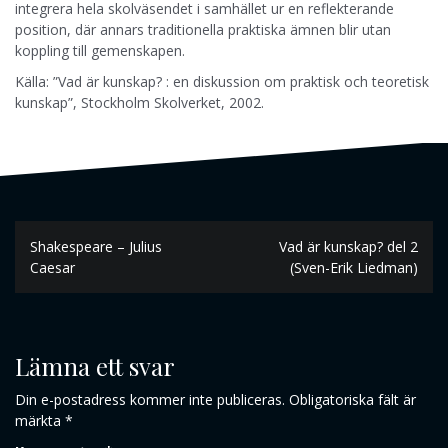
integrera hela skolväsendet i samhället ur en reflekterande
position, där annars traditionella praktiska ämnen blir utan
koppling till gemenskapen.
Källa: ”Vad är kunskap? : en diskussion om praktisk och teoretisk
kunskap”, Stockholm Skolverket, 2002.
Inläggsnavigering
Shakespeare – Julius
Vad är kunskap? del 2
Caesar
(Sven-Erik Liedman)
Lämna ett svar
Din e-postadress kommer inte publiceras.
Obligatoriska fält är
märkta
*