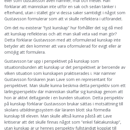
eller som Gustavsson även nämner; mål och medel. Han
förklarar att människan inte utför en sak och sedan tänker i
efterhand, utan i stället gör vi dessa saker samtidigt i något som
Gustavsson formulerar som att vi skulle reflektera i utförandet.
Om det nu existerar ”tyst kunskap” hur förhåller det sig då med
att kunskap reflekteras och att man skall veta vad man gör?
Detta förklarar Gustavsson med att oformulerad kunskap inte
betyder att den kommer att vara oformulerad för evigt eller är
omöjlig att formulera.
Gustavsson tar upp i perspektivet på kunskap som
situationsbunden att kunskap ur det perspektivet är beroende av
vilken situation som kunskapen praktiserades i. Här nämner
Gustavsson forskaren Jean Lave som en representant för
perspektivet. Man skulle kunna beskriva detta perspektiv som ett
lärlingsperspektiv där människan skaffar sig kunskap genom att
hon är aktivt deltagande i en bunden situation. Detta perspektiv
på kunskap förklarar Gustavsson brukar sättas i motsättning till
skolans utbildningssystem där läraren blott ska förmedla
kunskap till eleven. Man skulle alltså kunna påstå att Lave
kritiserar att det skulle finnas något som ”enkel faktakunskap”,
utan kunskap är ur hennes perspektiv fullständigt kopplat till