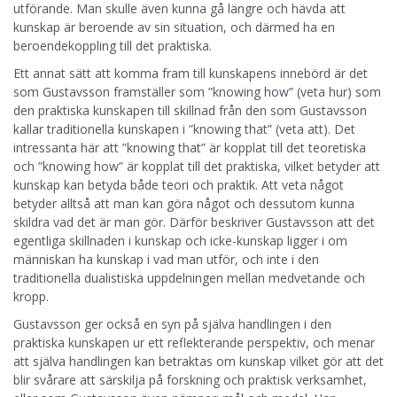
utförande. Man skulle även kunna gå längre och hävda att
kunskap är beroende av sin situation, och därmed ha en
beroendekoppling till det praktiska.
Ett annat sätt att komma fram till kunskapens innebörd är det
som Gustavsson framställer som ”knowing how” (veta hur) som
den praktiska kunskapen till skillnad från den som Gustavsson
kallar traditionella kunskapen i ”knowing that” (veta att). Det
intressanta här att ”knowing that” är kopplat till det teoretiska
och ”knowing how” är kopplat till det praktiska, vilket betyder att
kunskap kan betyda både teori och praktik. Att veta något
betyder alltså att man kan göra något och dessutom kunna
skildra vad det är man gör. Därför beskriver Gustavsson att det
egentliga skillnaden i kunskap och icke-kunskap ligger i om
människan ha kunskap i vad man utför, och inte i den
traditionella dualistiska uppdelningen mellan medvetande och
kropp.
Gustavsson ger också en syn på själva handlingen i den
praktiska kunskapen ur ett reflekterande perspektiv, och menar
att själva handlingen kan betraktas om kunskap vilket gör att det
blir svårare att särskilja på forskning och praktisk verksamhet,