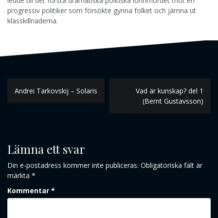
ledde till det första dramatiska politiska lönnmordet mot en
progressiv politiker som försökte gynna folket och jämna ut
klasskillnaderna.
Inläggsnavigering
Andrei Tarkovskij – Solaris
Vad är kunskap? del 1
(Bernt Gustavsson)
Lämna ett svar
Din e-postadress kommer inte publiceras.
Obligatoriska fält är
märkta
*
Kommentar
*