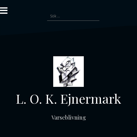
Gå
till
Sök
innehåll
efter:
L. O. K. Ejnermark
Varseblivning