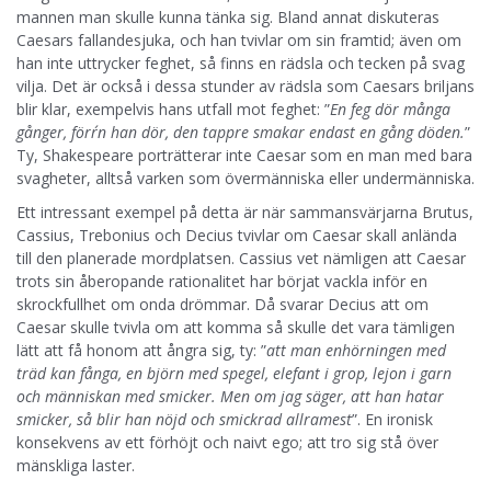
mannen man skulle kunna tänka sig. Bland annat diskuteras
Caesars fallandesjuka, och han tvivlar om sin framtid; även om
han inte uttrycker feghet, så finns en rädsla och tecken på svag
vilja. Det är också i dessa stunder av rädsla som Caesars briljans
blir klar, exempelvis hans utfall mot feghet: ”
En feg dör många
gånger, förr´n han dör, den tappre smakar endast en gång döden.
”
Ty, Shakespeare porträtterar inte Caesar som en man med bara
svagheter, alltså varken som övermänniska eller undermänniska.
Ett intressant exempel på detta är när sammansvärjarna Brutus,
Cassius, Trebonius och Decius tvivlar om Caesar skall anlända
till den planerade mordplatsen. Cassius vet nämligen att Caesar
trots sin åberopande rationalitet har börjat vackla inför en
skrockfullhet om onda drömmar. Då svarar Decius att om
Caesar skulle tvivla om att komma så skulle det vara tämligen
lätt att få honom att ångra sig, ty: ”
att man enhörningen med
träd kan fånga, en björn med spegel, elefant i grop, lejon i garn
och människan med smicker. Men om jag säger, att han hatar
smicker, så blir han nöjd och smickrad allramest
”. En ironisk
konsekvens av ett förhöjt och naivt ego; att tro sig stå över
mänskliga laster.