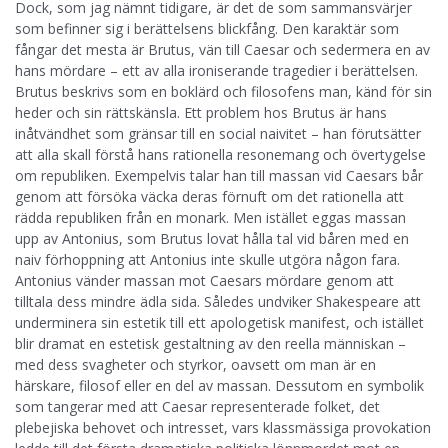
Dock, som jag nämnt tidigare, är det de som sammansvärjer
som befinner sig i berättelsens blickfång. Den karaktär som
fångar det mesta är Brutus, vän till Caesar och sedermera en av
hans mördare – ett av alla ironiserande tragedier i berättelsen.
Brutus beskrivs som en boklärd och filosofens man, känd för sin
heder och sin rättskänsla. Ett problem hos Brutus är hans
inåtvändhet som gränsar till en social naivitet – han förutsätter
att alla skall förstå hans rationella resonemang och övertygelse
om republiken. Exempelvis talar han till massan vid Caesars bår
genom att försöka väcka deras förnuft om det rationella att
rädda republiken från en monark. Men istället eggas massan
upp av Antonius, som Brutus lovat hålla tal vid båren med en
naiv förhoppning att Antonius inte skulle utgöra någon fara.
Antonius vänder massan mot Caesars mördare genom att
tilltala dess mindre ädla sida. Således undviker Shakespeare att
underminera sin estetik till ett apologetisk manifest, och istället
blir dramat en estetisk gestaltning av den reella människan –
med dess svagheter och styrkor, oavsett om man är en
härskare, filosof eller en del av massan. Dessutom en symbolik
som tangerar med att Caesar representerade folket, det
plebejiska behovet och intresset, vars klassmässiga provokation