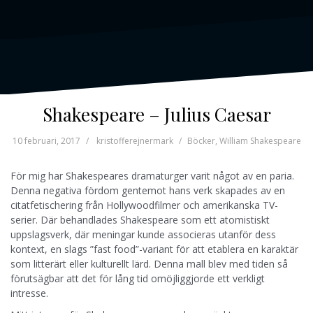
Shakespeare – Julius Caesar
10 februari, 2017
kristofferejnermark
Böcker
,
William Shakespeare
För mig har Shakespeares dramaturger varit något av en paria.
Denna negativa fördom gentemot hans verk skapades av en
citatfetischering från Hollywoodfilmer och amerikanska TV-
serier. Där behandlades Shakespeare som ett atomistiskt
uppslagsverk, där meningar kunde associeras utanför dess
kontext, en slags ”fast food”-variant för att etablera en karaktär
som litterärt eller kulturellt lärd. Denna mall blev med tiden så
förutsägbar att det för lång tid omöjliggjorde ett verkligt
intresse.