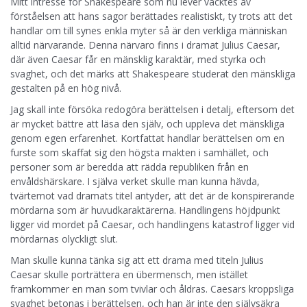
Mitt intresse för Shakespeare som nu lever väcktes av
förståelsen att hans sagor berättades realistiskt, ty trots att det
handlar om till synes enkla myter så är den verkliga människan
alltid närvarande. Denna närvaro finns i dramat Julius Caesar,
där även Caesar får en mänsklig karaktär, med styrka och
svaghet, och det märks att Shakespeare studerat den mänskliga
gestalten på en hög nivå.
Jag skall inte försöka redogöra berättelsen i detalj, eftersom det
är mycket bättre att läsa den själv, och uppleva det mänskliga
genom egen erfarenhet. Kortfattat handlar berättelsen om en
furste som skaffat sig den högsta makten i samhället, och
personer som är beredda att rädda republiken från en
envåldshärskare. I själva verket skulle man kunna hävda,
tvärtemot vad dramats titel antyder, att det är de konspirerande
mördarna som är huvudkaraktärerna. Handlingens höjdpunkt
ligger vid mordet på Caesar, och handlingens katastrof ligger vid
mördarnas olyckligt slut.
Man skulle kunna tänka sig att ett drama med titeln Julius
Caesar skulle porträttera en übermensch, men istället
framkommer en man som tvivlar och åldras. Caesars kroppsliga
svaghet betonas i berättelsen, och han är inte den självsäkra