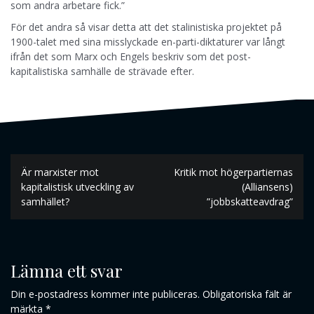
som andra arbetare fick.”
För det andra så visar detta att det stalinistiska projektet på
1900-talet med sina misslyckade en-parti-diktaturer var långt
ifrån det som Marx och Engels beskriv som det post-
kapitalistiska samhälle de strävade efter.
Inläggsnavigering
Är marxister mot
Kritik mot högerpartiernas
kapitalistisk utveckling av
(Alliansens)
samhället?
”jobbskatteavdrag”
Lämna ett svar
Din e-postadress kommer inte publiceras.
Obligatoriska fält är
märkta
*