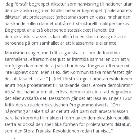
idag förstår begreppet diktatur som hänvisning till nationer utan
demokratiska regimer. Istället betyder begreppet ”proletariatets
diktatur” att proletariatet (arbetarna) som en klass innehar den
härskande rollen i landet utifrån ett strukturellt maktperspektiv.
Begreppet är alltså oberoende statsskicket i landet. Ett
demokratiskt statsskick kan alltså ha en klassmässig diktatur
beroende på om samhället är ett klassamhälle eller inte.
Marxismen säger, med rätta, ganska litet om de framtida
samhällena, eftersom det just är framtida samhällen och att vi
omöjligen kan med detalj veta hur dessa fungerar eftersom vi
inte upplevt dom. Men i t.ex. det Kommunistiska manifestet går
det att läsa ett citat: ” […]det första steget i arbetarrevolutionen
är att höja proletariatet till härskande klass, erövra demokratin.”
Alltså det handlar om att erövra demokratin, inte att degradera
det eller avskaffa det. Dessutom går det att läsa av Engels i Zur
Kritik des sozialdemokratischen Programmentwurfs: ”Om
någonting är säkert så är det att vårt parti och arbetarklassen
bara kan komma till makten i form av en demokratisk republik.
Detta är också den specifika formen för proletariatets diktatur,
som den Stora Franska Revolutionen redan har visat.”