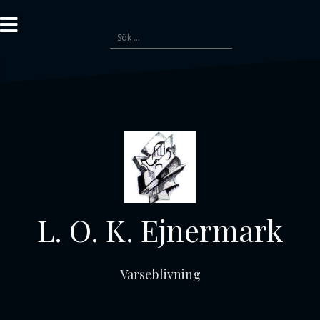
Gå
till
Sök
innehåll
efter:
L. O. K. Ejnermark
Varseblivning