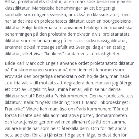
Alltså, proletariatets diktatur, är en marxistisk benämning av en
klassdiktatur. Marxistiska benämningar av ett borgerligt
samhälle som dagens svenska, är också en klassdiktatur, men
här är det inte en proletariatets diktatur, utan en bourgeoisiens
diktatur. Enligt kritikerna som använder felaktigt den marxistiska
benämningen på den proletära demokratin d.v.s. proletariatets
diktatur som en benämning på en statsskicksmässig diktatur,
erkänner också motsägelsefullt att Sverige idag är en statlig
diktatur, vilket visar ”kritikens” fundamentala felaktigheter.
Både Karl Marx och Engels använde ordet proletariatets diktatur
på Pariskommunen som var på den tiden ett fenomen som
erövrade den borgerliga demokratin och höjde den, man hade
t.ex. fria val, – till motsats att degradera den. Här kan jag återge
ett citat av Engels: ”Nåväl, mina herrar, vill ni se hur denna
diktatur ser ut? Betrakta Pariskommunen. Den var proletariatets
diktatur.” Källa: ”Engels’ inledning 1891 t. Marx’: ’Inbördeskriget i
Frankrike’” Vidare kan man läsa om Paris kommunen: ”För det
första tillsatte den alla administrativa poster, domarämbeten
och lärartjänster genom val med allmän rösträtt och samma
väljare kunde när som helst återkalla dem. Och för det andra
betalade den för alla tjänster, höga som låga, endast den lön