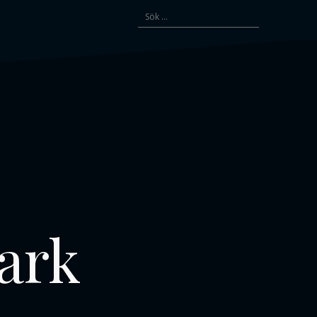
Sök
efter:
mark