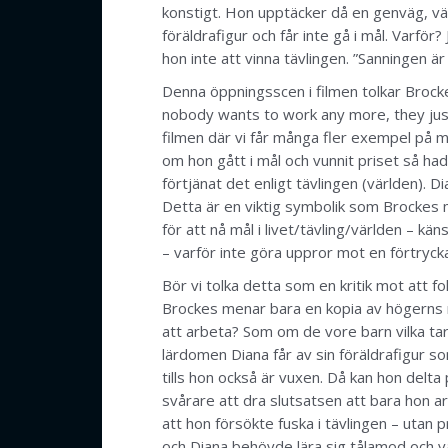
konstigt. Hon upptäcker då en genväg, vä
föräldrafigur och får inte gå i mål. Varför
hon inte att vinna tävlingen. ”Sanningen är 
Denna öppningsscen i filmen tolkar Brocke
nobody wants to work any more, they just
filmen där vi får många fler exempel på m
om hon gått i mål och vunnit priset så ha
förtjänat det enligt tävlingen (världen). 
Detta är en viktig symbolik som Brockes mi
för att nå mål i livet/tävling/världen – k
– varför inte göra uppror mot en förtryck
Bör vi tolka detta som en kritik mot att f
Brockes menar bara en kopia av högerns rea
att arbeta? Som om de vore barn vilka tar
lärdomen Diana får av sin föräldrafigur so
tills hon också är vuxen. Då kan hon delta på
svårare att dra slutsatsen att bara hon a
att hon försökte fuska i tävlingen – utan p
och Diana behövde lära sig tålamod och vän