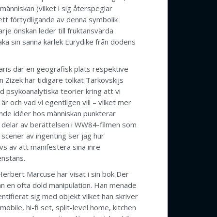
människan (vilket i sig återspeglar
 ett förtydligande av denna symbolik
rje önskan leder till fruktansvärda
ka sin sanna kärlek Eurydike från dödens
aris där en geografisk plats respektive
Zizek har tidigare tolkat Tarkovskijs
 psykoanalytiska teorier kring att vi
är och vad vi egentligen vill – vilket mer
rande idéer hos människan punkterar
ra delar av berättelsen i WW84-filmen som
 scener av ingenting ser jag hur
s av att manifestera sina inre
enstans.
Herbert Marcuse har visat i sin bok Der
ån en ofta dold manipulation. Han menade
ntifierat sig med objekt vilket han skriver
obile, hi-fi set, split-level home, kitchen