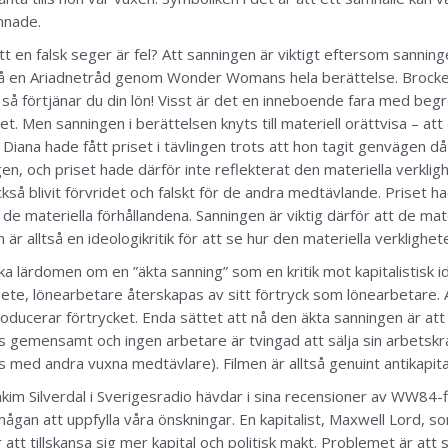
mnade.
t en falsk seger är fel? Att sanningen är viktigt eftersom sanni
kså en Ariadnetråd genom Wonder Womans hela berättelse. Brocke
t så förtjänar du din lön! Visst är det en inneboende fara med begr
. Men sanningen i berättelsen knyts till materiell orättvisa – att 
iana hade fått priset i tävlingen trots att hon tagit genvägen då
gen, och priset hade därför inte reflekterat den materiella verklighe
ckså blivit förvridet och falskt för de andra medtävlande. Priset 
de materiella förhållandena. Sanningen är viktig därför att de mate
r alltså en ideologikritik för att se hur den materiella verklighet
lka lärdomen om en ”äkta sanning” som en kritik mot kapitalistisk 
bete, lönearbetare återskapas av sitt förtryck som lönearbetare. A
ducerar förtrycket. Enda sättet att nå den äkta sanningen är att j
gemensamt och ingen arbetare är tvingad att sälja sin arbetskraft
 med andra vuxna medtävlare). Filmen är alltså genuint antikapital
kim Silverdal i Sverigesradio hävdar i sina recensioner av WW84-f
ågan att uppfylla våra önskningar. En kapitalist, Maxwell Lord, s
att tillskansa sig mer kapital och politisk makt. Problemet är att