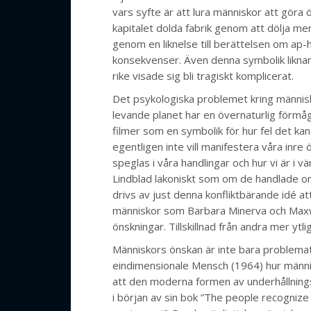
vars syfte är att lura människor att göra 
kapitalet dolda fabrik genom att dölja me
genom en liknelse till berättelsen om ap-
konsekvenser. Även denna symbolik liknar
rike visade sig bli tragiskt komplicerat.
Det psykologiska problemet kring människa
levande planet har en övernaturlig förmåg
filmer som en symbolik för hur fel det kan
egentligen inte vill manifestera våra inre 
speglas i våra handlingar och hur vi är i
Lindblad lakoniskt som om de handlade om 
drivs av just denna konfliktbärande idé at
människor som Barbara Minerva och Maxwell
önskningar. Tillskillnad från andra mer ytl
Människors önskan är inte bara problemati
eindimensionale Mensch (1964) hur männis
att den moderna formen av underhållningsku
i början av sin bok ”The people recognize t