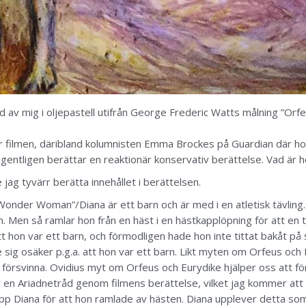
d av mig i oljepastell utifrån George Frederic Watts målning ”Orf
r filmen, däribland kolumnisten Emma Brockes på Guardian där hon s
egentligen berättar en reaktionär konservativ berättelse. Vad är
ag tyvärr berätta innehållet i berättelsen.
 ”Wonder Woman”/Diana är ett barn och är med i en atletisk tävling.
arn. Men så ramlar hon från en häst i en hästkapplöpning för att en
t hon var ett barn, och förmodligen hade hon inte tittat bakåt på
 sig osäker p.g.a. att hon var ett barn. Likt myten om Orfeus och 
 försvinna. Ovidius myt om Orfeus och Eurydike hjälper oss att för
är en Ariadnetråd genom filmens berättelse, vilket jag kommer att 
 Diana för att hon ramlade av hästen. Diana upplever detta som en