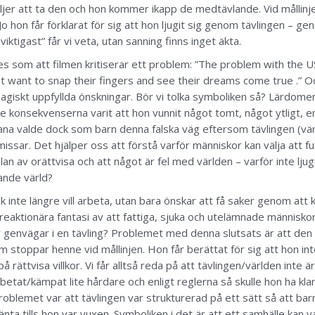
ljer att ta den och hon kommer ikapp de medtävlande. Vid mållinje
? Jo hon får förklarat för sig att hon ljugit sig genom tävlingen – 
viktigast” får vi veta, utan sanning finns inget äkta.
s som att filmen kritiserar ett problem: ”The problem with the US
 want to snap their fingers and see their dreams come true .” Oc
agiskt uppfyllda önskningar. Bör vi tolka symboliken så? Lärdomen 
de konsekvenserna varit att hon vunnit något tomt, något ytligt, 
Diana valde dock som barn denna falska väg eftersom tävlingen (värl
ssar. Det hjälper oss att förstå varför människor kan välja att fu
änslan av orättvisa och att något är fel med världen – varför inte 
ande värld?
olk inte längre vill arbeta, utan bara önskar att få saker genom a
ktionära fantasi av att fattiga, sjuka och utelämnade människor är 
 genvägar i en tävling? Problemet med denna slutsats är att den 
m stoppar henne vid mållinjen. Hon får berättat för sig att hon int
 rättvisa villkor. Vi får alltså reda på att tävlingen/världen inte är t
rbetat/kämpat lite hårdare och enligt reglerna så skulle hon ha kl
roblemet var att tävlingen var strukturerad på ett sätt så att barn
ta tills hon var vuxen. Symboliken i det är att ett samhälle kan v