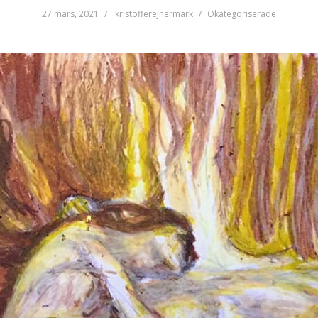
27 mars, 2021
kristofferejnermark
Okategoriserade