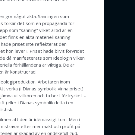
ngen gör något äkta. Sanningen som
s tolkar det som en propaganda för
epp som ”sanning” vilket alltid är en
det finns en äkta materiell sanning
 hade priset inte reflekterat den
t hon lever i. Priset hade blivit förvridet
hade då manifesterats som ideologin vilken
riella förhållandena är viktiga. De är
en är konstruerad.
ideologiproduktion. Arbetaren inom
tt verka (i Dianas symbolik; vinna priset)
ämna ut villkoren och ta bort förtrycket –
 (eller i Dianas symbolik delta i en
istisk.
ilmen att den är idémässigt tom. Men i
om strävar efter mer makt och profit på
 stenen är skapad av en ondskefull gud,