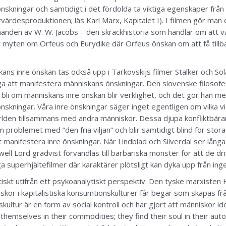
önskningar och samtidigt i det fördolda ta viktiga egenskaper från 
rvärdesproduktionen; läs Karl Marx, Kapitalet I). I filmen gör man
handen av W. W. Jacobs – den skräckhistoria som handlar om att va
 myten om Orfeus och Eurydike där Orfeus önskan om att få tillba
ns inre önskan tas också upp i Tarkovskijs filmer Stalker och Sol
a att manifestera människans önskningar. Den slovenske filosofen 
 bli om människans inre önskan blir verklighet, och det gör han med
önskningar. Våra inre önskningar säger inget egentligen om vilka vi 
 världen tillsammans med andra människor. Dessa djupa konfliktbä
problemet med ”den fria viljan” och blir samtidigt blind för sto
t manifestera inre önskningar. När Lindblad och Silverdal ser långa
 Lord gradvist förvandlas till barbariska monster för att de driv
iga superhjältefilmer där karaktärer plötsligt kan dyka upp från ing
skt utifrån ett psykoanalytiskt perspektiv. Den tyske marxisten 
kor i kapitalistiska konsumtionskulturer får begär som skapas fr
ltur är en form av social kontroll och har gjort att människor ide
hemselves in their commodities; they find their soul in their autom