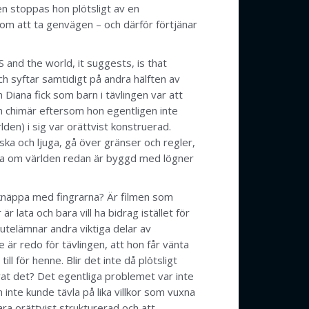
n stoppas hon plötsligt av en
genom att ta genvägen – och därför förtjänar
 and the world, it suggests, is that
h syftar samtidigt på andra hälften av
Diana fick som barn i tävlingen var att
en chimär eftersom hon egentligen inte
den) i sig var orättvist konstruerad.
ska och ljuga, gå över gränser och regler,
ljuga om världen redan är byggd med lögner
tt knäppa med fingrarna? Är filmen som
lata och bara vill ha bidrag istället för
utelämnar andra viktiga delar av
e är redo för tävlingen, att hon får vänta
ill för henne. Blir det inte då plötsligt
arat det? Det egentliga problemet var inte
 inte kunde tävla på lika villkor som vuxna
ara orättvist strukturerad och att