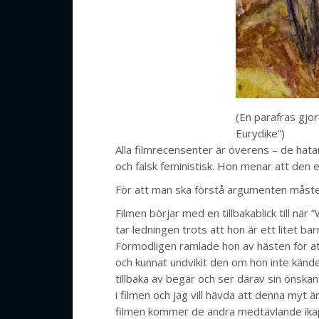
(En parafras gjor
Eurydike”)
Alla filmrecensenter är överens – de hata
och falsk feministisk. Hon menar att den 
För att man ska förstå argumenten måste j
Filmen börjar med en tillbakablick till när
tar ledningen trots att hon är ett litet b
Förmodligen ramlade hon av hästen för at
och kunnat undvikit den om hon inte kände
tillbaka av begär och ser därav sin önskan
i filmen och jag vill hävda att denna myt 
filmen kommer de andra medtävlande ikapp