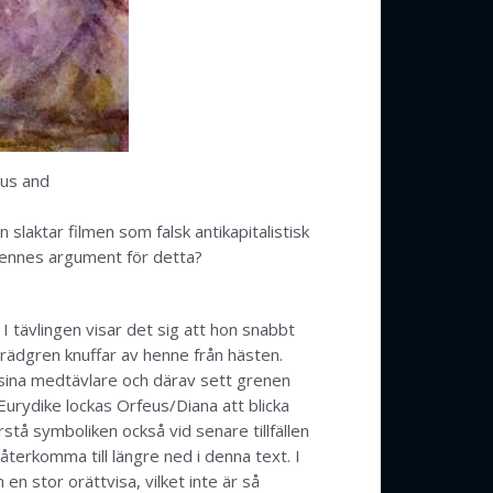
eus and
laktar filmen som falsk antikapitalistisk
 hennes argument för detta?
 I tävlingen visar det sig att hon snabbt
 trädgren knuffar av henne från hästen.
 sina medtävlare och därav sett grenen
Eurydike lockas Orfeus/Diana att blicka
stå symboliken också vid senare tillfällen
återkomma till längre ned i denna text. I
 stor orättvisa, vilket inte är så