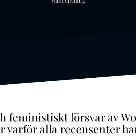
Varseblivning
ch feministiskt försvar av
er varför alla recensenter har