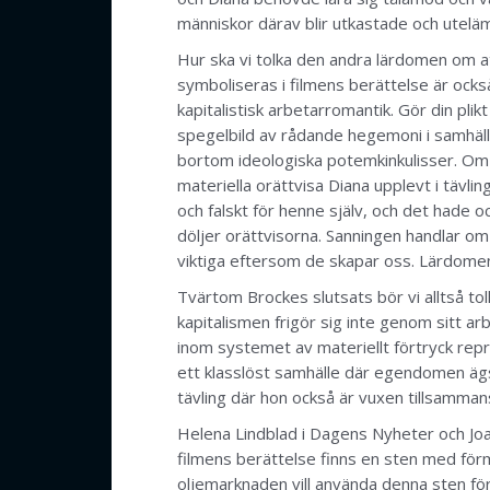
människor därav blir utkastade och utelä
Hur ska vi tolka den andra lärdomen om at
symboliseras i filmens berättelse är oc
kapitalistisk arbetarromantik. Gör din plik
spegelbild av rådande hegemoni i samhället
bortom ideologiska potemkinkulisser. Om D
materiella orättvisa Diana upplevt i tävlin
och falskt för henne själv, och det hade o
döljer orättvisorna. Sanningen handlar om 
viktiga eftersom de skapar oss. Lärdomen ä
Tvärtom Brockes slutsats bör vi alltså to
kapitalismen frigör sig inte genom sitt ar
inom systemet av materiellt förtryck repro
ett klasslöst samhälle där egendomen ägs 
tävling där hon också är vuxen tillsammans
Helena Lindblad i Dagens Nyheter och Joa
filmens berättelse finns en sten med förm
oljemarknaden vill använda denna sten för 