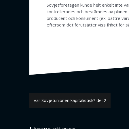
Sovjetföretagen kunde helt enkelt inte va
kontrollerades och bestämdes av planen – 
producent och konsument (ex: bättre varus
eftersom det förutsätter viss frihet för 
Inläggsnavigering
Var Sovjetunionen kapitalistisk? del 2
Lämna ett svar