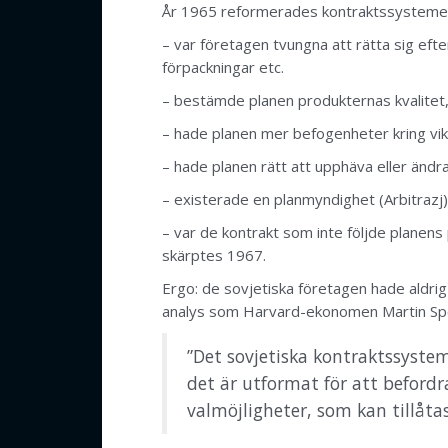
År 1965 reformerades kontraktssystemet 
– var företagen tvungna att rätta sig eft
förpackningar etc.
– bestämde
planen
produkternas kvalitet, 
– hade
planen
mer befogenheter kring vikt
– hade
planen
rätt att upphäva eller ändr
– existerade en
planmyndighet
(Arbitrazj)
– var de kontrakt som inte följde
planens
skärptes 1967.
Ergo: de sovjetiska företagen hade aldrig
analys som Harvard-ekonomen Martin Spe
”Det sovjetiska kontraktssyste
det är utformat för att befordr
valmöjligheter, som kan tillåtas