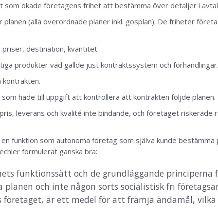
som ökade företagens frihet att bestämma över detaljer i avtal
er
planen
(alla överordnade planer inkl. gosplan). De friheter för
priser, destination, kvantitet.
iga produkter vad gällde just kontraktssystem och förhandlingar
a kontrakten.
 som hade till uppgift att kontrollera att kontrakten följde
planen
.
pris, leverans och kvalité inte bindande, och företaget riskerade 
 en funktion som autonoma företag som själva kunde bestämma pris 
chler formulerat ganska bra:
mets funktionssätt och de grundläggande principerna fö
a planen och inte någon sorts socialistisk fri företags
 företaget, är ett medel för att främja ändamål, vilka 