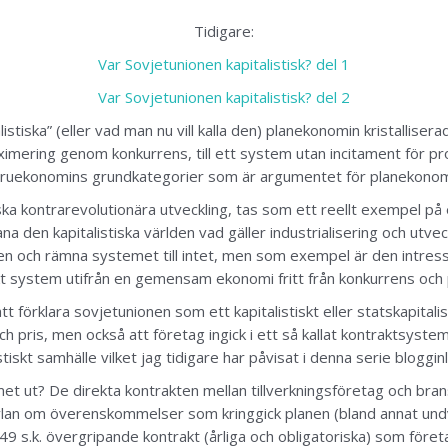
Tidigare:
Var Sovjetunionen kapitalistisk? del 1
Var Sovjetunionen kapitalistisk? del 2
ska” (eller vad man nu vill kalla den) planekonomin kristalliserad i
mering genom konkurrens, till ett system utan incitament för pro
varuekonomins grundkategorier som är argumentet för planekonom
tiska kontrarevolutionära utveckling, tas som ett reellt exempel på
 den kapitalistiska världen vad gäller industrialisering och utveck
öden och rämna systemet till intet, men som exempel är den intress
t system utifrån en gemensam ekonomi fritt från konkurrens och 
att förklara sovjetunionen som ett kapitalistiskt eller statskapital
ch pris, men också att företag ingick i ett så kallat kontraktsyst
tiskt samhälle vilket jag tidigare har påvisat i denna serie bloggin
et ut? De direkta kontrakten mellan tillverkningsföretag och bra
 tävlan om överenskommelser som kringgick planen (bland annat undv
949 s.k. övergripande kontrakt (årliga och obligatoriska) som för