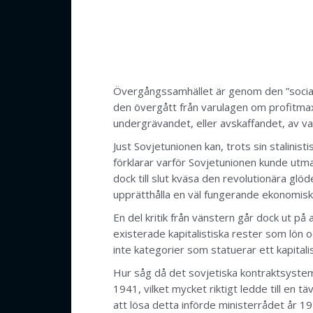
Övergångssamhället är genom den ”socialisti
den övergått från varulagen om profitmaxi
undergrävandet, eller avskaffandet, av 
Just Sovjetunionen kan, trots sin stalinis
förklarar varför Sovjetunionen kunde utmana
dock till slut kväsa den revolutionära gl
upprätthålla en väl fungerande ekonomisk
En del kritik från vänstern går dock ut på 
existerade kapitalistiska rester som lön o
inte kategorier som statuerar ett kapitalis
Hur såg då det sovjetiska kontraktsystem
1941, vilket mycket riktigt ledde till en
att lösa detta införde ministerrådet år 1