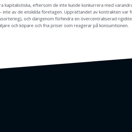
ra kapitalistiska, eftersom de inte kunde konkurrera med varandra
inte av de enskilda företagen. Upprättandet av kontrakten var fö
ortering), och därigenom förhindra en övercentraliserad rigidite
säljare och köpare och fria priser som reagerar på konsumtionen.