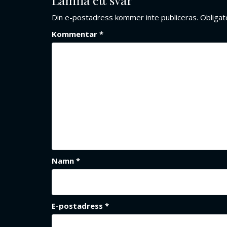
Din e-postadress kommer inte publiceras.
Obligat
Kommentar
*
Namn
*
E-postadress
*