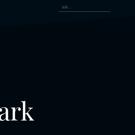
Sök
efter:
mark