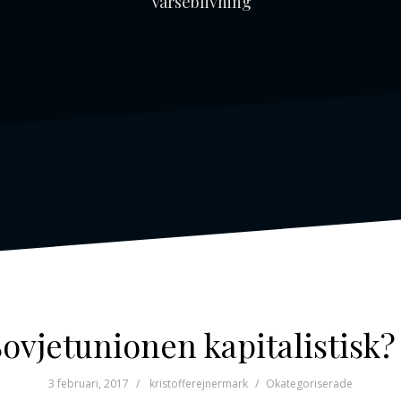
Varseblivning
Sovjetunionen kapitalistisk? 
3 februari, 2017
kristofferejnermark
Okategoriserade