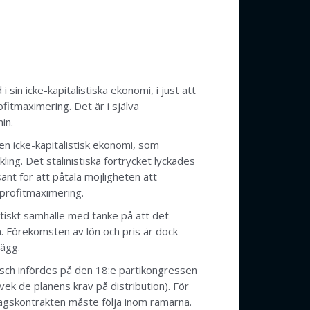
 sin icke-kapitalistiska ekonomi, i just att
fitmaximering. Det är i själva
in.
 en icke-kapitalistisk ekonomi, som
ling. Det stalinistiska förtrycket lyckades
ant för att påtala möjligheten att
profitmaximering.
istiskt samhälle med tanke på att det
em. Förekomsten av lön och pris är dock
lägg.
nsch infördes på den 18:e partikongressen
ek de planens krav på distribution). För
etagskontrakten måste följa inom ramarna.