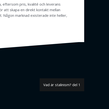
, eftersom pris, kvalité och leverans
r att skapa en direkt kontakt mellan
t. Någon marknad existerade inte heller,
Vad är stalinism? del 1