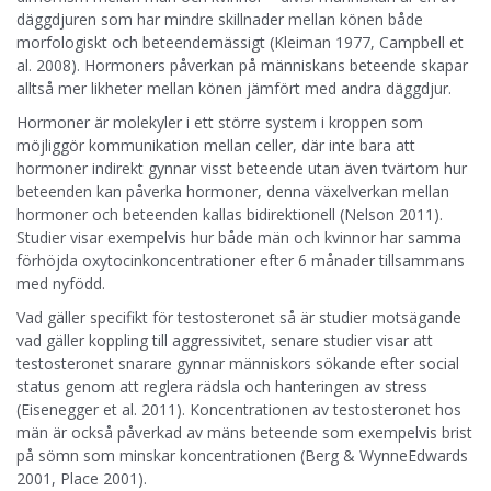
däggdjuren som har mindre skillnader mellan könen både
morfologiskt och beteendemässigt (Kleiman 1977, Campbell et
al. 2008). Hormoners påverkan på människans beteende skapar
alltså mer likheter mellan könen jämfört med andra däggdjur.
Hormoner är molekyler i ett större system i kroppen som
möjliggör kommunikation mellan celler, där inte bara att
hormoner indirekt gynnar visst beteende utan även tvärtom hur
beteenden kan påverka hormoner, denna växelverkan mellan
hormoner och beteenden kallas bidirektionell (Nelson 2011).
Studier visar exempelvis hur både män och kvinnor har samma
förhöjda oxytocinkoncentrationer efter 6 månader tillsammans
med nyfödd.
Vad gäller specifikt för testosteronet så är studier motsägande
vad gäller koppling till aggressivitet, senare studier visar att
testosteronet snarare gynnar människors sökande efter social
status genom att reglera rädsla och hanteringen av stress
(Eisenegger et al. 2011). Koncentrationen av testosteronet hos
män är också påverkad av mäns beteende som exempelvis brist
på sömn som minskar koncentrationen (Berg & WynneEdwards
2001, Place 2001).