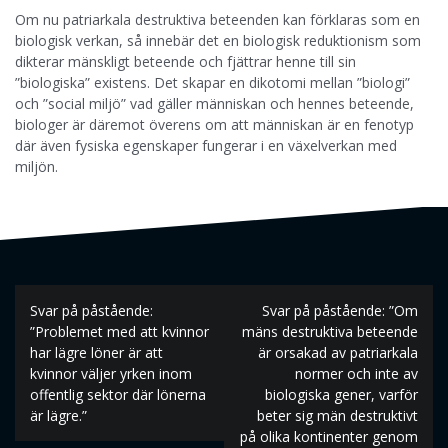
Om nu patriarkala destruktiva beteenden kan förklaras som en
biologisk verkan, så innebär det en biologisk reduktionism som
dikterar mänskligt beteende och fjättrar henne till sin
”biologiska” existens. Det skapar en dikotomi mellan ”biologi”
och ”social miljö” vad gäller människan och hennes beteende,
biologer är däremot överens om att människan är en fenotyp
där även fysiska egenskaper fungerar i en växelverkan med
miljön.
Inläggsnavigering
Svar på påstående:
Svar på påstående: ”Om
”Problemet med att kvinnor
mäns destruktiva beteende
har lägre löner är att
är orsakad av patriarkala
kvinnor väljer yrken inom
normer och inte av
offentlig sektor där lönerna
biologiska gener, varför
är lägre.”
beter sig män destruktivt
på olika kontinenter genom