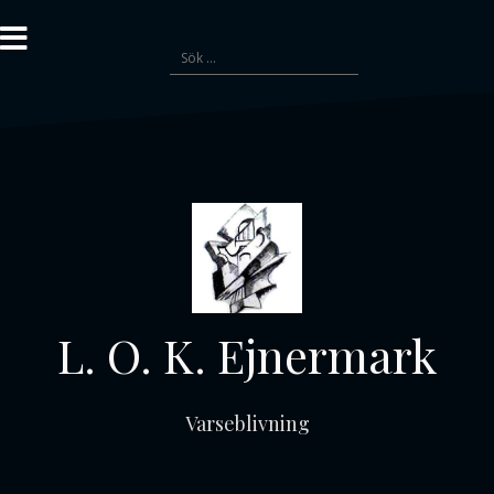
Gå
till
Sök
innehåll
efter:
L. O. K. Ejnermark
Varseblivning