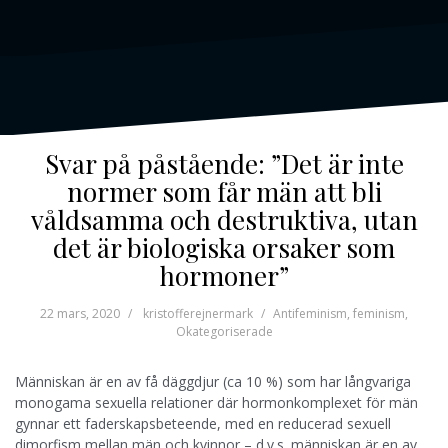
Svar på påstående: ”Det är inte
normer som får män att bli
våldsamma och destruktiva, utan
det är biologiska orsaker som
hormoner”
22 mars, 2020
kristofferejnermark
Antifeminism
,
feminism
,
Okategoriserade
Människan är en av få däggdjur (ca 10 %) som har långvariga
monogama sexuella relationer där hormonkomplexet för män
gynnar ett faderskapsbeteende, med en reducerad sexuell
dimorfism mellan män och kvinnor – d.v.s. människan är en av