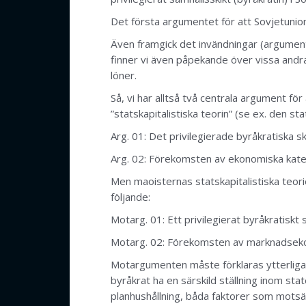
Det första argumentet för att Sovjetunionen
Även framgick det invändningar (argumen
finner vi även påpekande över vissa andr
löner.
Så, vi har alltså två centrala argument fö
”statskapitalistiska teorin” (se ex. den sta
Arg. 01: Det privilegierade byråkratiska sk
Arg. 02: Förekomsten av ekonomiska katego
Men maoisternas statskapitalistiska teor
följande:
Motarg. 01: Ett privilegierat byråkratiskt 
Motarg. 02: Förekomsten av marknadsekono
Motargumenten måste förklaras ytterligar
byråkrat ha en särskild ställning inom st
planhushållning, båda faktorer som motsäge