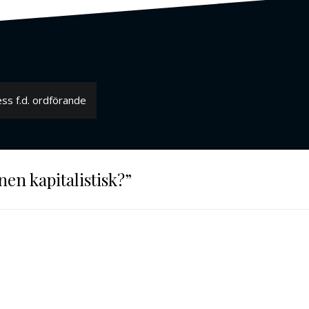
ess f.d. ordförande
en kapitalistisk?
”