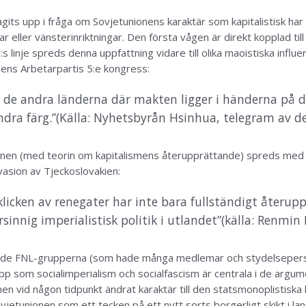
its upp i fråga om Sovjetunionens karaktär som kapitalistisk ha
 eller vänsterinriktningar. Den första vågen är direkt kopplad til
s linje spreds denna uppfattning vidare till olika maoistiska influ
iens Arbetarpartis 5:e kongress:
h de andra länderna där makten ligger i händerna på d
ndra färg.”
(Källa: Nyhetsbyrån Hsinhua, telegram av 
onen (med teorin om kapitalismens återupprättande) spreds med me
nvasion av Tjeckoslovakien:
 klicken av renegater har inte bara fullständigt återupp
sinnig imperialistisk politik i utlandet”
(källa: Renmin
nade FNL-grupperna (som hade många medlemar och stydelseper
epp som socialimperialism och socialfascism är centrala i de argu
en vid någon tidpunkt ändrat karaktär till den statsmonoplistiska k
Sovjetunionen som ett tecken på ett nytt sorts borgerligt skikt i lan