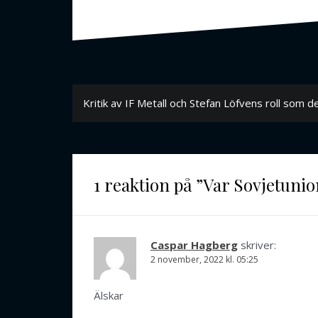
Inläggsnavigering
Kritik av IF Metall och Stefan Löfvens roll som d
1 reaktion på ”
Var Sovjetunion
Caspar Hagberg
skriver:
2 november, 2022 kl. 05:25
Älskar