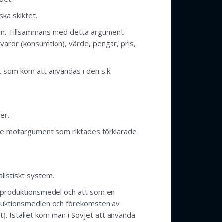
ska skiktet.
min. Tillsammans med detta argument
aror (konsumtion), värde, pengar, pris,
nt som kom att användas i den s.k.
er.
 De motargument som riktades förklarade
listiskt system.
a produktionsmedel och att som en
produktionsmedlen och förekomsten av
t). Istället kom man i Sovjet att använda