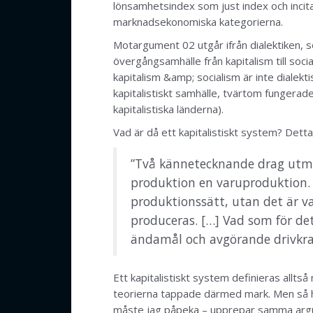
lönsamhetsindex som just index och incit
marknadsekonomiska kategorierna.
Motargument 02 utgår ifrån dialektiken, so
övergångsamhälle från kapitalism till soci
kapitalism &amp; socialism är inte dialekti
kapitalistiskt samhälle, tvärtom fungerad
kapitalistiska länderna).
Vad är då ett kapitalistiskt system? Detta k
”Två kännetecknande drag utmär
produktion en varuproduktion. D
produktionssätt, utan det är 
produceras. […] Vad som för de
ändamål och avgörande drivkra
Ett kapitalistiskt system definieras alltså
teorierna tappade därmed mark. Men så har
måste jag påpeka – upprepar samma argume