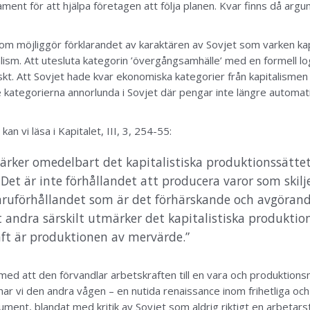
ament för att hjälpa företagen att följa planen. Kvar finns då a
m möjliggör förklarandet av karaktären av Sovjet som varken kapita
alism. Att utesluta kategorin ’övergångsamhälle’ med en formell lo
skt. Att Sovjet hade kvar ekonomiska kategorier från kapitalismen ä
e kategorierna annorlunda i Sovjet där pengar inte längre automati
an vi läsa i Kapitalet, III, 3, 254-55:
ker omedelbart det kapitalistiska produktionssättet: 
et är inte förhållandet att producera varor som skilj
varuförhållandet som är det förhärskande och avgöra
t andra särskilt utmärker det kapitalistiska produktio
ft är produktionen av mervärde.”
 med att den förvandlar arbetskraften till en vara och produktionsme
 vi den andra vågen – en nutida renaissance inom frihetliga och 
nt, blandat med kritik av Sovjet som aldrig riktigt en arbetarst