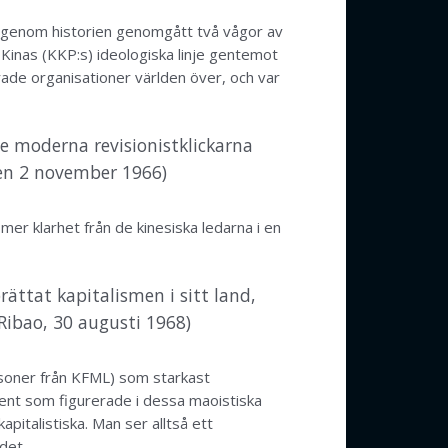
r genom historien genomgått två vågor av
l Kinas (KKP:s) ideologiska linje gentemot
erade organisationer världen över, och var
e moderna revisionistklickarna
den 2 november 1966)
r klarhet från de kinesiska ledarna i en
rättat kapitalismen i sitt land,
 Ribao, 30 augusti 1968)
soner från KFML) som starkast
ment som figurerade i dessa maoistiska
apitalistiska. Man ser alltså ett
det.