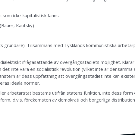
 som icke-kapitalistisk fanns:
 (Bauer, Kautsky)
ts grundare). Tillsammans med Tysklands kommunistiska arbetarpar
dialektiskt ifrågasättande av övergångsstadiets möjlighet. Klarar
n det inte vara en socialistisk revolution (vilket inte är densamma
stern är dess uppfattning att övergångsstadiet inte kan existera.
deras ideala normer.
ller arbetarstat bestäms utifrån statens funktion, inte dess form e
form, d.v.s. förekomsten av demokrati och borgerliga distribut