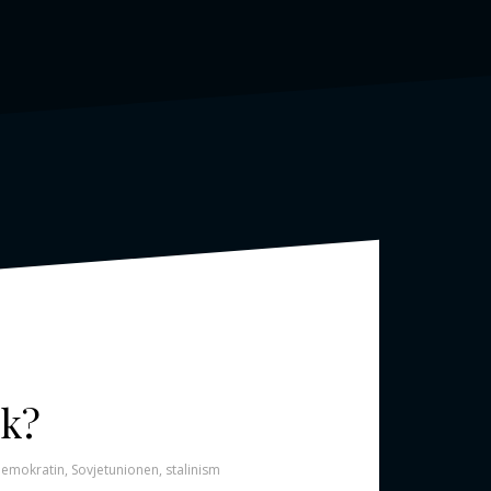
sk?
demokratin
,
Sovjetunionen
,
stalinism