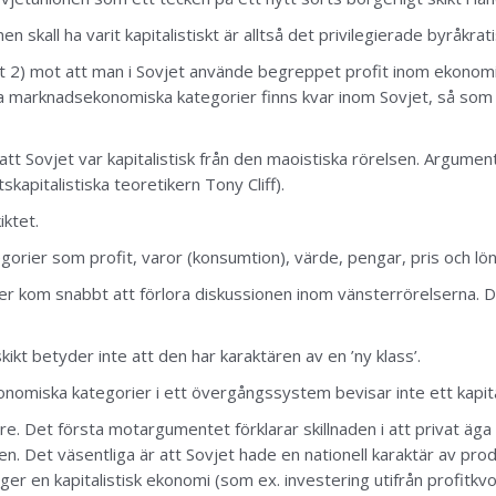
 skall ha varit kapitalistiskt är alltså det privilegierade byråkrati
t 2) mot att man i Sovjet använde begreppet profit inom ekono
a marknadsekonomiska kategorier finns kvar inom Sovjet, så som v
r att Sovjet var kapitalistisk från den maoistiska rörelsen. Argume
tskapitalistiska teoretikern Tony Cliff).
iktet.
rier som profit, varor (konsumtion), värde, pengar, pris och lön
ier kom snabbt att förlora diskussionen inom vänsterrörelserna.
skikt betyder inte att den har karaktären av en ’ny klass’.
miska kategorier i ett övergångssystem bevisar inte ett kapita
e. Det första motargumentet förklarar skillnaden i att privat äg
aten. Det väsentliga är att Sovjet hade en nationell karaktär av 
r en kapitalistisk ekonomi (som ex. investering utifrån profitkvo