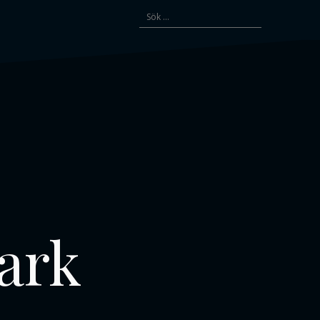
Sök
efter:
mark