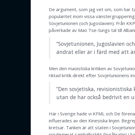
De argument, som jag vet om, som har tag
popularitet inom vissa vänstergrupperingar
Sovjetunionen (och Jugoslavien). Från KKP:
påverkade av Mao Tse-tungs tal till Alban
”Sovjetunionen, Jugoslavien oc
ändrat eller är i färd med att ä
Men den maoistiska kritiken av Sovjetuni
riktad kritik direkt efter Sovjetunionens i
”Den sovjetiska, revisionistiska
utan de har också bedrivit en ur
Här i Sverige hade vi KFML och De före
influerades av den Kinesiska linjen. Begr
kretsar. Tanken är att staten i Sovjetunion
privilegierat samhällsskikt (byråkratin) i 