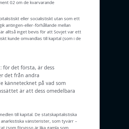
rgument 02 om de kvarvarande
listiskt eller socialistiskt utan som ett
gik antingen-eller-förhållande mellan
r alltså inget bevis för att Sovjet var ett
skt kunde omvandlas till kapital (som i de
för det första, är dess
er det från andra
nde kännetecknet på vad som
nssättet är att dess omedelbara
dlen till kapital. De statskapitalistiska
anarkistiska vänsterister, som tyvärr –
at (som förvisso är lika gamla som