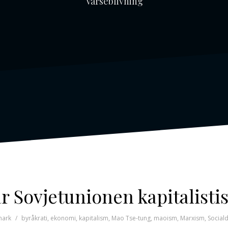
Varseblivning
r Sovjetunionen kapitalisti
mark
byråkrati
,
ekonomi
,
kapitalism
,
Mao Tse-tung
,
maoism
,
Marxism
,
Social