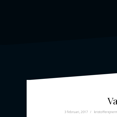
Va
3 februari, 2017
kristofferejner