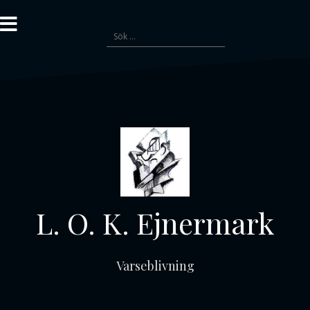
Gå
till
Sök
innehåll
efter:
L. O. K. Ejnermark
Varseblivning