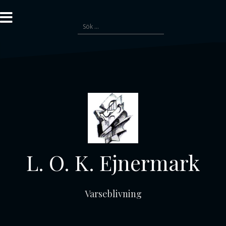
Gå
till
Sök
innehåll
efter:
L. O. K. Ejnermark
Varseblivning