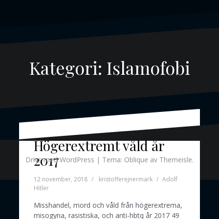
Kategori:
Islamofobi
Högerextremt våld år
2017
Drivs med WordPress
|
Tema:
Oblique
av Themeisle.
12 november, 2018
kristofferejnermark
Adolf
Hitler
Misshandel, mord och våld från högerextrema,
misogyna, rasistiska, och anti-hbtq år 2017 49