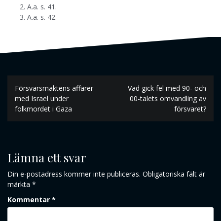
A.a. s. 41.
A.a. s. 42.
Inläggsnavigering
Försvarsmaktens affärer
Vad gick fel med 90- och
med Israel under
00-talets omvandling av
folkmordet i Gaza
försvaret?
Lämna ett svar
Din e-postadress kommer inte publiceras.
Obligatoriska fält är
märkta
*
Kommentar
*