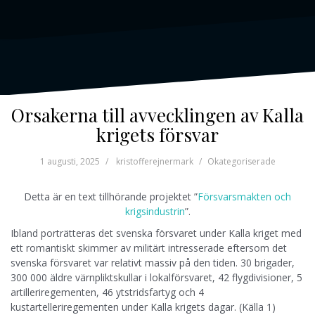
Orsakerna till avvecklingen av Kalla
krigets försvar
1 augusti, 2025
kristofferejnermark
Okategoriserade
Detta är en text tillhörande projektet ”
Försvarsmakten och
krigsindustrin
”.
Ibland porträtteras det svenska försvaret under Kalla kriget med
ett romantiskt skimmer av militärt intresserade eftersom det
svenska försvaret var relativt massiv på den tiden. 30 brigader,
300 000 äldre värnpliktskullar i lokalförsvaret, 42 flygdivisioner, 5
artilleriregementen, 46 ytstridsfartyg och 4
kustartelleriregementen under Kalla krigets dagar. (Källa 1)