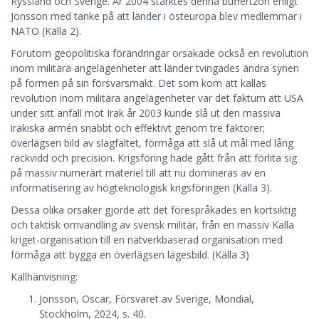
Ryssland och Sverige. År 2004 stärktes denna buffertzon enligt
Jonsson med tanke på att länder i östeuropa blev medlemmar i
NATO (Källa 2).
Förutom geopolitiska förändringar orsakade också en revolution
inom militära angelägenheter att länder tvingades ändra synen
på formen på sin försvarsmakt. Det som kom att kallas
revolution inom militära angelägenheter var det faktum att USA
under sitt anfall mot Irak år 2003 kunde slå ut den massiva
irakiska armén snabbt och effektivt genom tre faktorer;
överlägsen bild av slagfältet, förmåga att slå ut mål med lång
räckvidd och precision. Krigsföring hade gått från att förlita sig
på massiv numerärt materiel till att nu domineras av en
informatisering av högteknologisk krigsföringen (Källa 3).
Dessa olika orsaker gjorde att det förespråkades en kortsiktig
och taktisk omvandling av svensk militär, från en massiv Kalla
kriget-organisation till en nätverkbaserad organisation med
förmåga att bygga en överlägsen lägesbild. (Källa 3)
Källhänvisning:
Jonsson, Oscar, Försvaret av Sverige, Mondial,
Stockholm, 2024, s. 40.