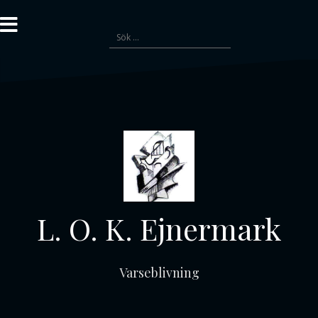
Gå
till
Sök
innehåll
efter:
L. O. K. Ejnermark
Varseblivning