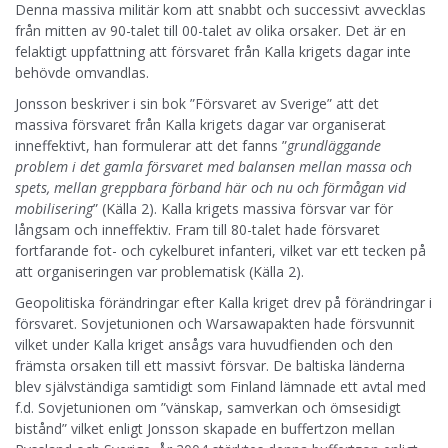
Denna massiva militär kom att snabbt och successivt avvecklas
från mitten av 90-talet till 00-talet av olika orsaker. Det är en
felaktigt uppfattning att försvaret från Kalla krigets dagar inte
behövde omvandlas.
Jonsson beskriver i sin bok ”Försvaret av Sverige” att det
massiva försvaret från Kalla krigets dagar var organiserat
inneffektivt, han formulerar att det fanns ”
grundläggande
problem i det gamla försvaret med balansen mellan massa och
spets, mellan greppbara förband här och nu och förmågan vid
mobilisering
” (Källa 2). Kalla krigets massiva försvar var för
långsam och inneffektiv. Fram till 80-talet hade försvaret
fortfarande fot- och cykelburet infanteri, vilket var ett tecken på
att organiseringen var problematisk (Källa 2).
Geopolitiska förändringar efter Kalla kriget drev på förändringar i
försvaret. Sovjetunionen och Warsawapakten hade försvunnit
vilket under Kalla kriget ansågs vara huvudfienden och den
främsta orsaken till ett massivt försvar. De baltiska länderna
blev självständiga samtidigt som Finland lämnade ett avtal med
f.d. Sovjetunionen om ”vänskap, samverkan och ömsesidigt
bistånd” vilket enligt Jonsson skapade en buffertzon mellan