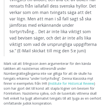
rensats från iallafall dess svenska hyllor. Det
verkar som om man tvingats säga att det
var lögn. Men att man i så fall sagt så ska
jämföras med erkännande under
tortyr/tvång… Det är inte lika viktigt som
vad bevisen säger, och det är inte alls lika
viktigt som vad de ursprungliga uppgifterna
sa.” (E-Mail skickat till mig den 5:e juni)
Märk väl att Erlingsson även argumenterar för den kända
taktiken att nazisternas vittnesmål under
Nürnbergrättegångarna inte var giltiga för att de skulle ha
tvingats erkänna ”under tortyr/tvång”. Denna klassiska myt
finner vi exempelvis från IHR (
Institute for Historical Review
)
som har gjort det till konst att stapla lögner om bevisen för
Förintelsen. Nazisterna själva, och de tusentals vittnena skall
helt enkelt ha ljugit alternativt tvingats till att ljuga av en oerhört
omfattande judisk konspiration.