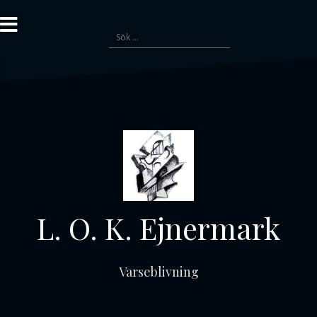
Gå
till
Sök
innehåll
efter:
L. O. K. Ejnermark
Varseblivning