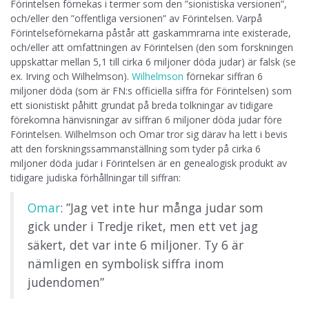
Förintelsen förnekas i termer som den ”sionistiska versionen”,
och/eller den ”offentliga versionen” av Förintelsen. Varpå
Förintelseförnekarna påstår att gaskammrarna inte existerade,
och/eller att omfattningen av Förintelsen (den som forskningen
uppskattar mellan 5,1 till cirka 6 miljoner döda judar) är falsk (se
ex. Irving och Wilhelmson).
Wilhelmson
förnekar siffran 6
miljoner döda (som är FN:s officiella siffra för Förintelsen) som
ett sionistiskt påhitt grundat på breda tolkningar av tidigare
förekomna hänvisningar av siffran 6 miljoner döda judar före
Förintelsen. Wilhelmson och Omar tror sig därav ha lett i bevis
att den forskningssammanställning som tyder på cirka 6
miljoner döda judar i Förintelsen är en genealogisk produkt av
tidigare judiska förhållningar till siffran:
Omar
: ”Jag vet inte hur många judar som
gick under i Tredje riket, men ett vet jag
säkert, det var inte 6 miljoner. Ty 6 är
nämligen en symbolisk siffra inom
judendomen”