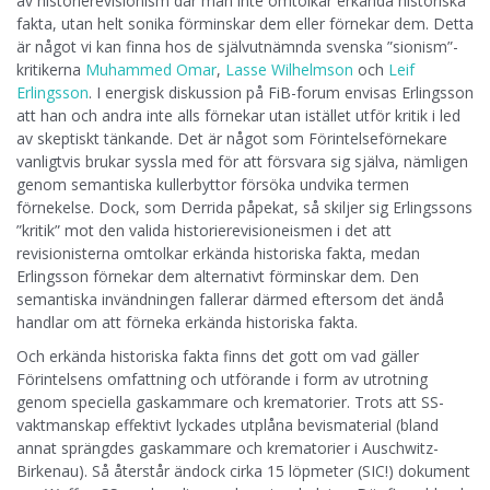
av historierevisionism där man inte omtolkar erkända historiska
fakta, utan helt sonika förminskar dem eller förnekar dem. Detta
är något vi kan finna hos de självutnämnda svenska ”sionism”-
kritikerna
Muhammed Omar
,
Lasse Wilhelmson
och
Leif
Erlingsson
. I energisk diskussion på FiB-forum envisas Erlingsson
att han och andra inte alls förnekar utan istället utför kritik i led
av skeptiskt tänkande. Det är något som Förintelseförnekare
vanligtvis brukar syssla med för att försvara sig själva, nämligen
genom semantiska kullerbyttor försöka undvika termen
förnekelse. Dock, som Derrida påpekat, så skiljer sig Erlingssons
”kritik” mot den valida historierevisioneismen i det att
revisionisterna omtolkar erkända historiska fakta, medan
Erlingsson förnekar dem alternativt förminskar dem. Den
semantiska invändningen fallerar därmed eftersom det ändå
handlar om att förneka erkända historiska fakta.
Och erkända historiska fakta finns det gott om vad gäller
Förintelsens omfattning och utförande i form av utrotning
genom speciella gaskammare och krematorier. Trots att SS-
vaktmanskap effektivt lyckades utplåna bevismaterial (bland
annat sprängdes gaskammare och krematorier i Auschwitz-
Birkenau). Så återstår ändock cirka 15 löpmeter (SIC!) dokument