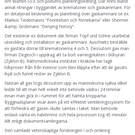
om Waffen-SS:s och polisens planeringsledning. Där finns bland
annat ritningar i byggandet av krematorier och gaskammare. För
en detaljerad beskrivning av planritning över gaskammare se ex.
Markus Tiedemanns ”Förintelsen och förnekarna” eller Shermer
&amp; Grobmans ”Denying history”.
Det existerar ex dokument där firman Topf und Söhne utarbetat
utveckling och installation av gaskammare. Auschwitz beställde
ex gastäta dörrar till krematorierna 4 och 5. Dessutom gav man
firman Degesch i uppdrag att ta bort varningslukten i blåsyran
(Zyklon B). Rättsmedicinska institutet i Kraków har tagit
hårprover från från kvinnor som blev klippta efter att de gasats
ihjäl och funnit rester av Zyklon B.
Nästan all gas togs dessutom upp av människorna själva vilket
ledde till att man helt enkelt inte behövde vädra i 24 timmar
innan man gick in i rummet för att hämta kropparna.
Byggnadsplaner visar även på ett effektivt ventileringssystem för
att förhindra att gasen skulle samlas i taket. Man behövde
endast vänta en halvtimme och hela processen tog 45 minuter.
Allt enligt dokumentsamlingarna.
Den samlade vetenskapliga forskningen i och omkring