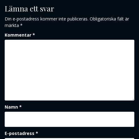
Lämna ett svar
Din e-postadress kommer inte publiceras.
Obligatoriska fält är
märkta
*
Kommentar
*
Namn
*
E-postadress
*