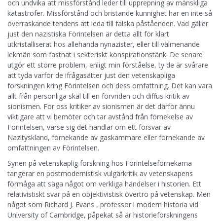
och undvika att missförstånd leder till upprepning av mänskliga
katastrofer. Missförstånd och bristande kunnighet har en inte så
överraskande tendens att leda till falska påståenden. Vad gäller
just den nazistiska Förintelsen är detta allt för klart
utkristalliserat hos allehanda nynazister, eller till välmenande
lekmän som fastnat i sekteriskt konspirationstänk. De senare
utgör ett större problem, enligt min förståelse, ty de är svårare
att tyda varför de ifrågasätter just den vetenskapliga
forskningen kring Förintelsen och dess omfattning. Det kan vara
allt från personliga skäl till en förvriden och diffus kritik av
sionismen. För oss kritiker av sionismen är det därför ännu
viktigare att vi bemöter och tar avstånd från förnekelse av
Förintelsen, varse sig det handlar om ett försvar av
Nazityskland, förnekande av gaskammare eller förnekande av
omfattningen av Förintelsen.
Synen på vetenskaplig forskning hos Förintelseförnekarna
tangerar en postmodernistisk vulgärkritik av vetenskapens
förmåga att säga något om verkliga händelser i historien. Ett
relativistiskt svar på en objektivistisk övertro på vetenskap. Men
något som Richard J. Evans , professor i modern historia vid
University of Cambridge, påpekat så är historieforskningens