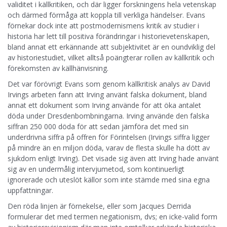
validitet i källkritiken, och där ligger forskningens hela vetenskap
och därmed förmåga att koppla till verkliga händelser. Evans
förnekar dock inte att postmodernismens kritik av studier i
historia har lett till positiva förändringar i historievetenskapen,
bland annat ett erkännande att subjektivitet är en oundviklig del
av historiestudiet, vilket alltså poängterar rollen av källkritik och
förekomsten av källhänvisning.
Det var förövrigt Evans som genom källkritisk analys av David
Irvings arbeten fann att Irving använt falska dokument, bland
annat ett dokument som Irving använde för att öka antalet
döda under Dresdenbombningarna. Irving använde den falska
siffran 250 000 döda för att sedan jämföra det med sin
underdrivna siffra på offren för Förintelsen (Irvings siffra ligger
på mindre än en miljon döda, varav de flesta skulle ha dött av
sjukdom enligt Irving). Det visade sig även att Irving hade använt
sig av en undermålig intervjumetod, som kontinuerligt
ignorerade och uteslöt källor som inte stämde med sina egna
uppfattningar.
Den röda linjen är förnekelse, eller som Jacques Derrida
formulerar det med termen negationism, dvs; en icke-valid form