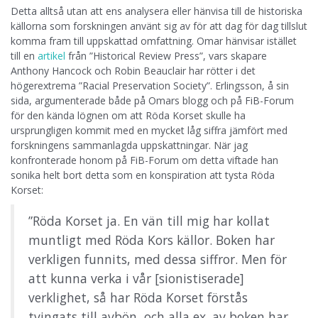
Detta alltså utan att ens analysera eller hänvisa till de historiska
källorna som forskningen använt sig av för att dag för dag tillslut
komma fram till uppskattad omfattning. Omar hänvisar istället
till en
artikel
från ”Historical Review Press”, vars skapare
Anthony Hancock och Robin Beauclair har rötter i det
högerextrema ”Racial Preservation Society”. Erlingsson, å sin
sida, argumenterade både på Omars blogg och på FiB-Forum
för den kända lögnen om att Röda Korset skulle ha
ursprungligen kommit med en mycket låg siffra jämfört med
forskningens sammanlagda uppskattningar. När jag
konfronterade honom på FiB-Forum om detta viftade han
sonika helt bort detta som en konspiration att tysta Röda
Korset:
”Röda Korset ja. En vän till mig har kollat
muntligt med Röda Kors källor. Boken har
verkligen funnits, med dessa siffror. Men för
att kunna verka i vår [sionistiserade]
verklighet, så har Röda Korset förstås
tvingats till avbön, och alla ex. av boken har