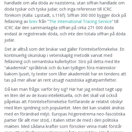
handlade om alla döda av nazisterna, utan siffran handlade om
döda tyskar och tyska judar; och inga referenser till ICRC
förekom (Källa: Lipstadt, s.116f). Siffran 300 000 bygger dock på
felläsning av
brev
från ”
The International Tracing Service
” till
ICRC där den sammanlagda siffran på cirka 271 000 döda
endast är registrerade döda, och inte den totala siffran på döda
judar.
Det är alltså som det brukar vad gäller Förintelseförnekelse. En
kontinuerlig okunskap i vetenskaplig metodik varvat med
felläsning och semantiska kullerbyttor. Strö på detta med lite
”akademisk” språkbruk och du kan tydligen föra människor
bakom ljuset, ty texter som låter akademiskt har en tendens att
tas på mer allvar än rent utsagt nazistiska agitatpamfletter.
Då kan man fråga: varför bry sig? Här har jag endast tagit upp
en liten del av de kvasi-intellektuella, och det skall väl också
påpekas att Förintelseförnekelse fortfarande är relativt obskyr
med liten spridning och popularitet. Men det kan snabbt ändras
med en förändrad miljö. Europas högerextrema neo-fascistiska
partier får allt mer stöd, i Italien sitter de med i den politiska
makten. Med sådana krafter som försöker vinna makt förstår