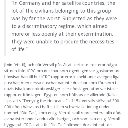
”In Germany and her satellite countries, the
lot of the civilians belonging to this group
was by far the worst. Subjected as they were
to a discriminatory regime, which aimed
more or less openly at their
extermination
,
they were unable to procure the necessities
of life.”
[min fetstil], och när Verrall påstår att det inte existerar några
vittnen från ICRC om duschar som egentligen var gaskammare
hänvisar han till hur ICRC rapporterar inspektioner av egentliga
duschar; men dessa duschar var inte duschar som förekom i
nazistiska koncentrationsläger eller dödsläger, utan var istället
rapporter från läger i Egypten som hölls av de allierade (Källa:
Lipstadts ”Denying the Holocaust” s.115). Verralls siffra på 300
000 döda hänvisas i häftet till en schweizisk tidning under
namnet ”Die Tat”, som enligt Verrall skall representera alla döda
av nazister under andra världskriget, och som ska enligt Verrall
bygga på ICRC-statistik. ”Die Tat” nämnde dock inte att det