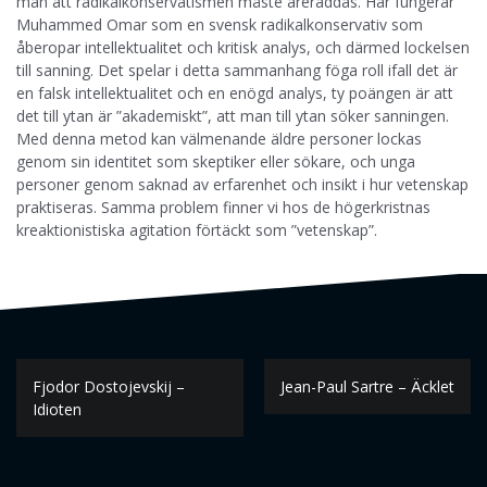
man att radikalkonservatismen måste äreräddas. Här fungerar
Muhammed Omar som en svensk radikalkonservativ som
åberopar intellektualitet och kritisk analys, och därmed lockelsen
till sanning. Det spelar i detta sammanhang föga roll ifall det är
en falsk intellektualitet och en enögd analys, ty poängen är att
det till ytan är ”akademiskt”, att man till ytan söker sanningen.
Med denna metod kan välmenande äldre personer lockas
genom sin identitet som skeptiker eller sökare, och unga
personer genom saknad av erfarenhet och insikt i hur vetenskap
praktiseras. Samma problem finner vi hos de högerkristnas
kreaktionistiska agitation förtäckt som ”vetenskap”.
Inläggsnavigering
Fjodor Dostojevskij –
Jean-Paul Sartre – Äcklet
Idioten