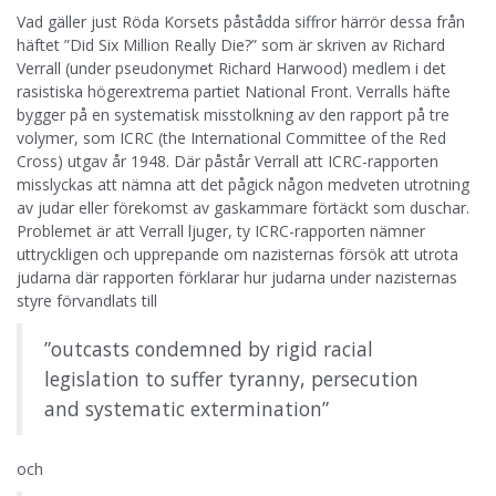
Vad gäller just Röda Korsets påstådda siffror härrör dessa från
häftet ”Did Six Million Really Die?” som är skriven av Richard
Verrall (under pseudonymet Richard Harwood) medlem i det
rasistiska högerextrema partiet National Front. Verralls häfte
bygger på en systematisk misstolkning av den rapport på tre
volymer, som ICRC (the International Committee of the Red
Cross) utgav år 1948. Där påstår Verrall att ICRC-rapporten
misslyckas att nämna att det pågick någon medveten utrotning
av judar eller förekomst av gaskammare förtäckt som duschar.
Problemet är att Verrall ljuger, ty ICRC-rapporten nämner
uttryckligen och upprepande om nazisternas försök att utrota
judarna där rapporten förklarar hur judarna under nazisternas
styre förvandlats till
”outcasts condemned by rigid racial
legislation to suffer tyranny, persecution
and
systematic extermination
”
och