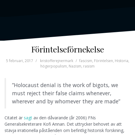
Förintelseförnekelse
5 februari, 2017
kristofferejnermark
fascism
,
Förintelsen
,
Historia
,
högerpopulism
,
Nazism
,
rasism
”Holocaust denial is the work of bigots, we
must reject their false claims whenever,
wherever and by whomever they are made”
Citatet är
sagt
av den dåvarande (år 2006) FNs
Generalsekreterare Kofi Annan. Det uttrycker behovet av att
stävja irrationella påståenden om befintlig historisk forskning,