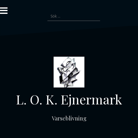
Gå
till
Sök
innehåll
efter:
L. O. K. Ejnermark
Varseblivning