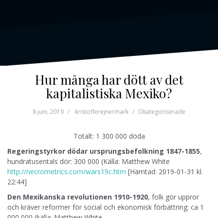
Hur många har dött av det
kapitalistiska Mexiko?
8 juni, 2019
kristofferejnermark
Okategoriserade
Totalt: 1 300 000 döda
Regeringstyrkor dödar ursprungsbefolkning 1847-1855
,
hundratusentals dör: 300 000 (Källa: Matthew White
http://necrometrics.com/wars19c.htm
[Hämtad: 2019-01-31 kl.
22:44]
Den Mexikanska revolutionen 1910-1920
, folk gör uppror
och kräver reformer för social och ekonomisk förbättring: ca 1
000 000 (källa: Matthew White