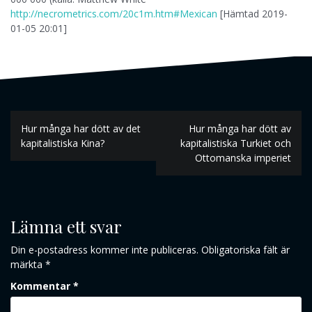
http://necrometrics.com/20c1m.htm#Mexican
[Hämtad 2019-
01-05 20:01]
Inläggsnavigering
Hur många har dött av det
Hur många har dött av
kapitalistiska Kina?
kapitalistiska Turkiet och
Ottomanska imperiet
Lämna ett svar
Din e-postadress kommer inte publiceras.
Obligatoriska fält är
märkta
*
Kommentar
*