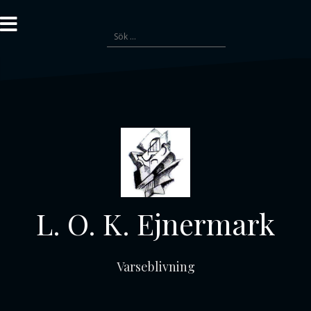
Gå
till
Sök
innehåll
efter:
L. O. K. Ejnermark
Varseblivning