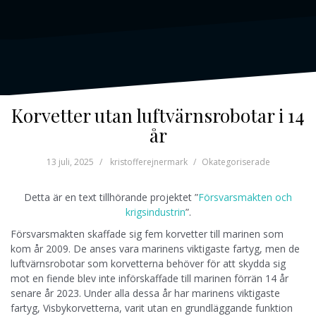
Korvetter utan luftvärnsrobotar i 14
år
13 juli, 2025
kristofferejnermark
Okategoriserade
Detta är en text tillhörande projektet ”
Försvarsmakten och
krigsindustrin
”.
Försvarsmakten skaffade sig fem korvetter till marinen som
kom år 2009. De anses vara marinens viktigaste fartyg, men de
luftvärnsrobotar som korvetterna behöver för att skydda sig
mot en fiende blev inte införskaffade till marinen förrän 14 år
senare år 2023. Under alla dessa år har marinens viktigaste
fartyg, Visbykorvetterna, varit utan en grundläggande funktion